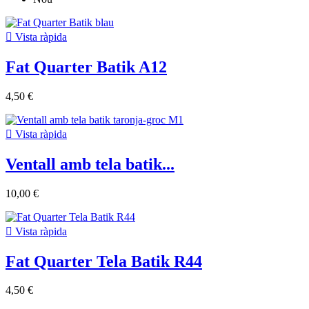

Vista ràpida
Fat Quarter Batik A12
4,50 €

Vista ràpida
Ventall amb tela batik...
10,00 €

Vista ràpida
Fat Quarter Tela Batik R44
4,50 €