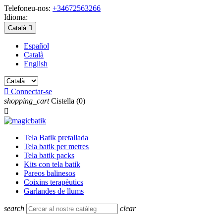
Telefoneu-nos:
+34672563266
Idioma:
Català

Español
Català
English

Connectar-se
shopping_cart
Cistella
(0)

Tela Batik pretallada
Tela batik per metres
Tela batik packs
Kits con tela batik
Pareos balinesos
Coixins terapèutics
Garlandes de llums
search
clear