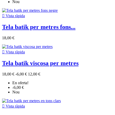
Nou

Vista ràpida
Tela batik per metres fons...
18,00 €

Vista ràpida
Tela batik viscosa per metres
18,00 €
-6,00 €
12,00 €
En oferta!
-6,00 €
Nou

Vista ràpida