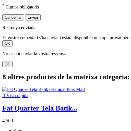
*
Camps obligatoris
Cancel·lar
Enviar
Ressenya enviada
El vostre comentari s'ha enviat i estarà disponible un cop aprovat per
OK
No es pot enviar la vostra ressenya
OK
8 altres productes de la mateixa categoria:

Vista ràpida
Fat Quarter Tela Batik...
4,50 €
Nou